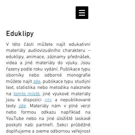
Podpořte nás!
Eduklipy
V této části můžete najít edukativní
materiály audiovizuálního charakteru –
eduklipy, animace, záznamy přednášek,
videa a jiné materiály do výuky. Jsou
řazeny podle roku vydání. Publikace typu
sborníky nebo odborné monografie
můžete najít
zde
,
publikace typu studijní
text, statistika nebo metodika naleznete
na
tomto místě
, jiné výukové materiály
jsou k dispozici
zde
a nepublikované
texty
zde
.
Materiály nám v plné verzi
nebo formou odkazu například na
YouTube nebo na jiné úložiště laskavě
poskytli naši partneři. Sekci průběžně
doplňujeme a zveme odbornou veřejnost