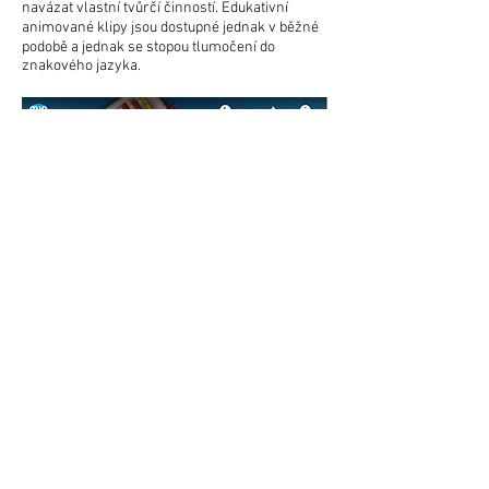
navázat vlastní tvůrčí činností. Edukativní
animované klipy jsou dostupné jednak v běžné
podobě a jednak se stopou tlumočení do
znakového jazyka.
EDU na drátě | Muzeum umění Olomouc
připravilo o prázdninách inspiraci pro výtvarné
aktivity na doma, a to v podobě eduklipů
s inspirativními podněty. Jde o originální cyklus
videí, jež jsou určena především dětem a jež
nesou název EDU na drátě. Rozmanité nápady
a podněty k výtvarné činnosti připravili lektoři a
lektorky edukačního a produkčního oddělení
MUO Terezie Čermáková, David Hrbek, Hana
Lamatová, Marek Šobáň a Pavlína Wolfová za
asistence Kamila Zajíčka a Terezy Hrubé. Klipy