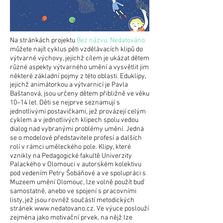
Na stránkách projektu
Bez názvu. Nedatováno.
můžete najít cyklus pěti vzdělávacích klipů do
výtvarné výchovy, jejichž cílem je ukázat dětem
různé aspekty výtvarného umění a vysvětlit jim
některé základní pojmy z této oblasti. Eduklipy,
jejichž animátorkou a výtvarnicí je Pavla
Baštanová, jsou určeny dětem přibližně ve věku
10–14 let. Děti se nejprve seznamují s
jednotlivými postavičkami, jež provázejí celým
cyklem a v jednotlivých klipech spolu vedou
dialog nad vybranými problémy umění. Jedná
se o modelové představitele profesí a dalších
rolí v rámci uměleckého pole. Klipy, které
vznikly na Pedagogické fakultě Univerzity
Palackého v Olomouci v autorském kolektivu
pod vedením Petry Šobáňové a ve spolupráci s
Muzeem umění Olomouc, lze volně použít buď
samostatně, anebo ve spojení s pracovními
listy, jež jsou rovněž součástí metodických
stránek
www.nedatovano.cz
. Ve výuce poslouží
zejména jako motivační prvek, na nějž lze