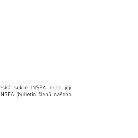
Aktivity & projekty
More
Podpořte nás!
Česká sekce INSEA nebo její
INSEA (bulletin členů našeho