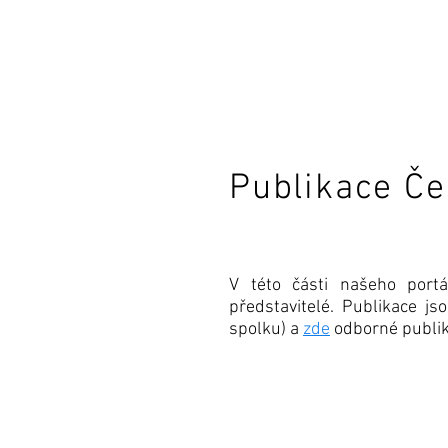
Aktuality
Domů
O nás
Publikace Č
V této části našeho portá
představitelé. Publikace j
spolku) a
zde
odborné publika