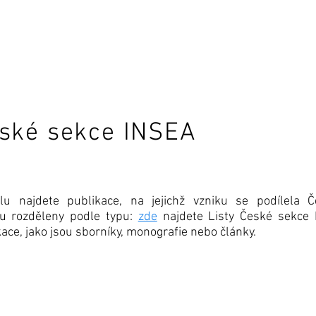
About (EN)
Naše publikace
Konference
Knihovna
eské sekce INSEA
lu najdete publikace, na jejichž vzniku se podílela 
sou rozděleny podle typu:
zde
najdete Listy České sekce 
ce, jako jsou sborníky, monografie nebo články.