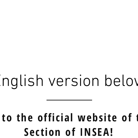
About (EN)
Naše publikace
Konference
Knihovna
nglish version bel
to the official website of 
Section of INSEA!