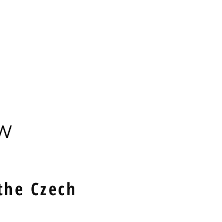
Aktivity & projekty
More
Podpořte nás!
ow
the Czech