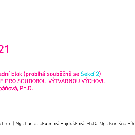
021
ední blok (probíhá souběžně se
Sekcí 2
)
ACE PRO SOUDOBOU VÝTVARNOU VÝCHOVU
báňová, Ph.D.
form | Mgr. Lucie Jakubcová Hajdušková, Ph.D., Mgr. Kristýna Říh