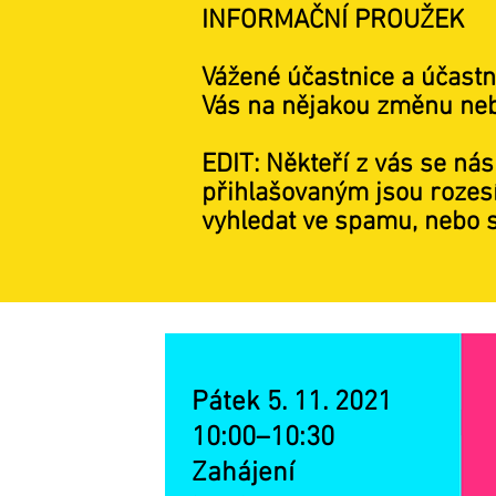
INFORMAČNÍ PROUŽEK
Vážené účastnice a účastn
Vás na nějakou změnu nebo 
EDIT: Někteří z vás se nás 
přihlašovaným jsou rozesí
vyhledat ve spamu, nebo 
Pátek 5. 11. 2021
10:00–10:30
Zahájení