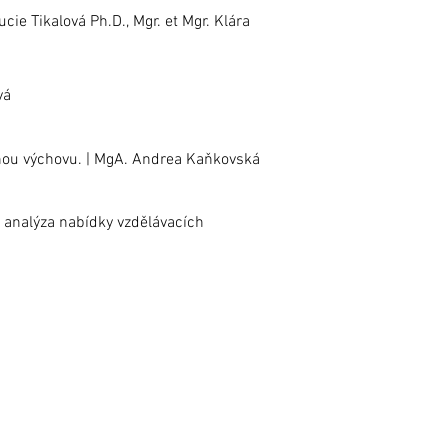
cie Tikalová Ph.D., Mgr. et Mgr. Klára
vá
arnou výchovu. | MgA. Andrea Kaňkovská
 analýza nabídky vzdělávacích