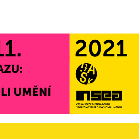
About (EN)
Naše publikace
Konference
Knihovna