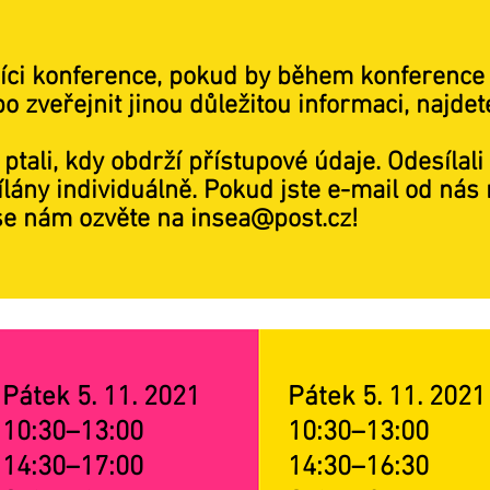
íci konference, pokud by během konference 
zveřejnit jinou důležitou informaci, najdete
ptali, kdy obdrží přístupové údaje. Odesílali 
lány individuálně. Pokud jste e-mail od nás 
se nám ozvěte na
insea@post.cz
!
Pátek 5. 11. 2021
Pátek 5. 11. 2021
10:30–13:00
10:30–13:00
14:30–17:00
14:30–16:30