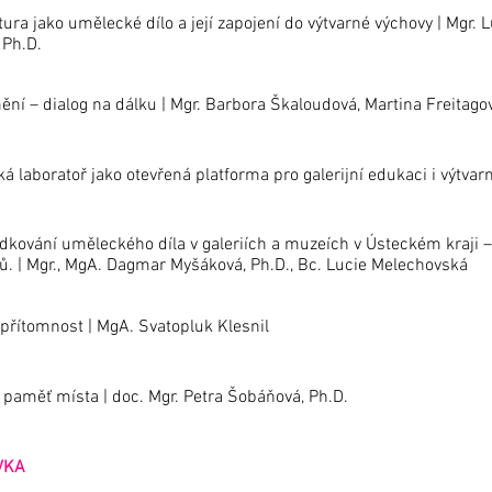
ura jako umělecké dílo a její zapojení do výtvarné výchovy | Mgr. Lu
 Ph.D.
ění – dialog na dálku | Mgr. Barbora Škaloudová, Martina Freitago
á laboratoř jako otevřená platforma pro galerijní edukaci i výtv
dkování uměleckého díla v galeriích a muzeích v Ústeckém kraji –
. | Mgr., MgA. Dagmar Myšáková, Ph.D., Bc. Lucie Melechovská
přítomnost | MgA. Svatopluk Klesnil
 paměť místa | doc. Mgr. Petra Šobáňová, Ph.D.
VKA